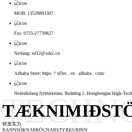
MOB: 13528883307
Fax: 0755-27739827
Netfang: xd12@xdec.cn
Alibaba Store: https: // xDec . en . alibaba . com/
Heimilisfang fyrirtækisins: Building 1, Honghengtai High-T
TÆKNIMIÐST
研发实力
RANNSÓKNAÞRÓUNARSTYRKURINN