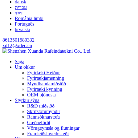
dansk
עברית
বাংলা
România limbi
Português
hrvatski
8613501580332
xd12@xdec.cn
Saga
Um okkur
Fyrirtæki Heiður
Fyrirtækjamenning
Myndbandamiðstöð
Fyrirtæki kynning
OEM þjónusta
Styrkur sýna
R&D miðstöð
Skrifstofumyndir
Rannsóknarstofa
Gæðaeftirlit
Vörugeymsla og flutningar
Framleiðsluverkstæði