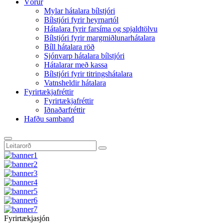
Vörur
Mylar hátalara bílstjóri
Bílstjóri fyrir heyrnartól
Hátalara fyrir farsíma og spjaldtölvu
Bílstjóri fyrir margmiðlunarhátalara
Bíll hátalara röð
Sjónvarp hátalara bílstjóri
Hátalarar með kassa
Bílstjóri fyrir titringshátalara
Vatnsheldir hátalara
Fyrirtækjafréttir
Fyrirtækjafréttir
Iðnaðarfréttir
Hafðu samband
Fyrirtækjasjón