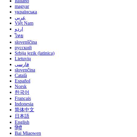
Italiano
magyar
українська
عربي
Việt Nam
اردو
ไทย
slovenščina
русский
Srbija jezik (latinica)
Lietuvių
فارسی
slovenčina
Català
Español
Norsk
한국어
Français
Indonesia
简体中文
日本語
English
हिंदी
Bai Miaowen