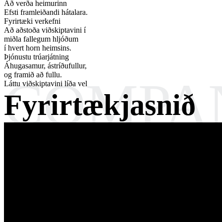
Að verða heimurinn
Efsti framleiðandi hátalara.
Fyrirtæki verkefni
Að aðstoða viðskiptavini í
miðla fallegum hljóðum
í hvert horn heimsins.
Þjónustu trúarjátning
Áhugasamur, ástríðufullur,
og framið að fullu.
Láttu viðskiptavini líða vel
Fyrirtækjasnið