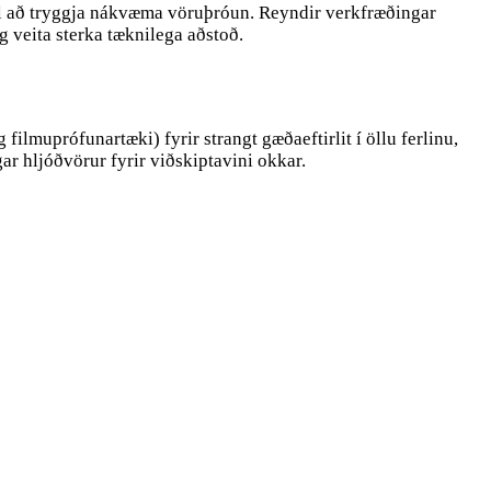
að tryggja nákvæma vöruþróun. Reyndir verkfræðingar
 veita sterka tæknilega aðstoð.
muprófunartæki) fyrir strangt gæðaeftirlit í öllu ferlinu,
ar hljóðvörur fyrir viðskiptavini okkar.