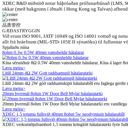
XDEC R&D miðstöð notar háþróaðan prófunarbúnað (LMS, SO
okkar (með bakgrunn í iðnaði í Hong Kong og Taívan) afhenda 
品质管控
GÆÐASTRYGGIN
Við erum ISO 9001, IATF 16949 og ISO 14001 vottuð og notum h
allt frá hráefnum (MIL-STD-105E II sýnatöku) til fullunnar vör
Spjallaðu núna
8ohm 0.3w 0.5W 40mm vatnsheldir hátalarar
Kína sérsniðnir 8Ω 0.5W 40mm vatnsheldir hátalarar, Kína á lager 8oh
Læra meira>
Lítill 24mm 4Ω 2W Gott raddsamspil hátalaratæki
Lítill 24mm 4Ω 2W góð raddsamskipti hátalarabíll eru faglega gerðir raf
Læra meira>
20mm þvermál 8ohm 1W Door Bell Mylar hátalaratæki
20mm þvermál 8ohm 1W Door Bell Mylar hátalaratæki eru vandlega han
Læra meira>
XDEC 1,5 tommu fullsvið 40mm 8ohm 5w neodymium hátalarabíll
XDEC verksmiðjuframboð 1,5 tommu kringlótt hátalaratæki fyrir full