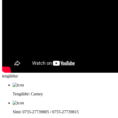
tengiliður
Tengiliðir: Carney
Sími: 0755-27739805 / 0755-27739815