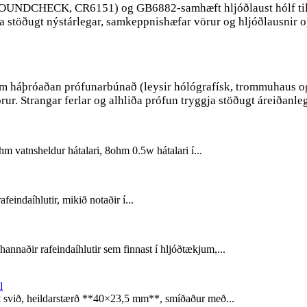
UNDCHECK, CR6151) og GB6882-samhæft hljóðlaust hólf til 
stöðugt nýstárlegar, samkeppnishæfar vörur og hljóðlausnir og
áþróaðan prófunarbúnað (leysir hólógrafísk, trommuhaus og fil
ur. Strangar ferlar og alhliða prófun tryggja stöðugt áreiðanleg
m vatnsheldur hátalari, 8ohm 0.5w hátalari í...
eindaíhlutir, mikið notaðir í...
naðir rafeindaíhlutir sem finnast í hljóðtækjum,...
t svið, heildarstærð **40×23,5 mm**, smíðaður með...