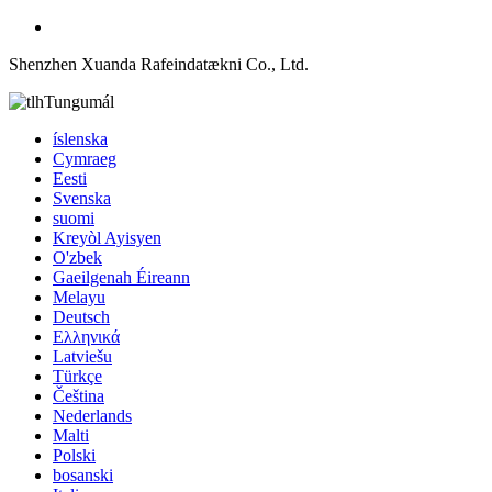
Shenzhen Xuanda Rafeindatækni Co., Ltd.
Tungumál
íslenska
Cymraeg
Eesti
Svenska
suomi
Kreyòl Ayisyen
O'zbek
Gaeilgenah Éireann
Melayu
Deutsch
Ελληνικά
Latviešu
Türkçe
Čeština
Nederlands
Malti
Polski
bosanski